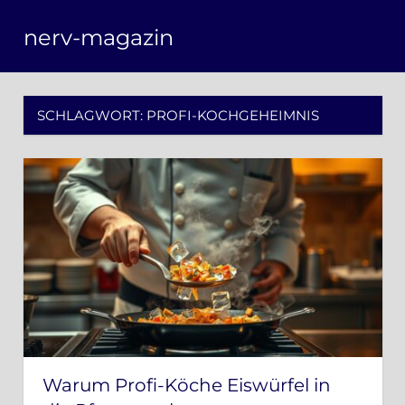
Zum
nerv-magazin
Inhalt
springen
SCHLAGWORT:
PROFI-KOCHGEHEIMNIS
Warum Profi-Köche Eiswürfel in